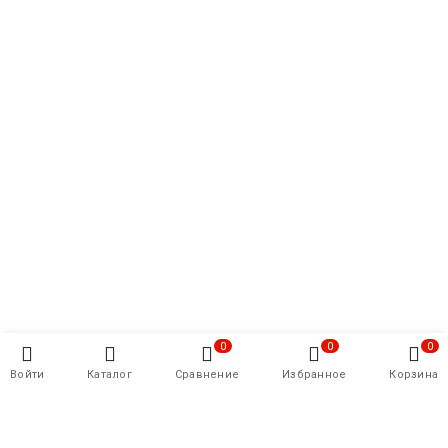
приторными вкусами, отсутствием першения в горле и,
вообще, комфортным парением.
Состав: растительный глицерин, никотин (2%), пищевой
пропилен-гликоль и натуральные ароматизаторы.
Характеристики:
Крепость - 2%
Затяжек - 5500
Батарейка - 650 мАч
Объем жидкости - 8 мл
Мощность - 7-12 Вт
Salt Никотин (Концентрация) - 19 мг
0
0
0
Войти
Каталог
Сравнение
Избранное
Корзина