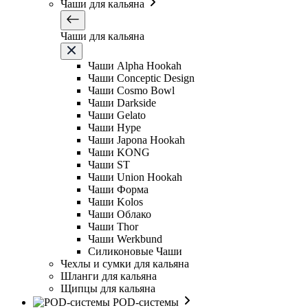
Чаши для кальяна
Чаши для кальяна
Чаши Alpha Hookah
Чаши Conceptic Design
Чаши Cosmo Bowl
Чаши Darkside
Чаши Gelato
Чаши Hype
Чаши Japona Hookah
Чаши KONG
Чаши ST
Чаши Union Hookah
Чаши Форма
Чаши Kolos
Чаши Облако
Чаши Thor
Чаши Werkbund
Силиконовые Чаши
Чехлы и сумки для кальяна
Шланги для кальяна
Щипцы для кальяна
POD-системы