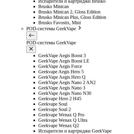
Испарители и картриджи Brusko
Brusko Minican
Brusko Minican 2, Gloss Edition
Brusko Minican Plus, Gloss Edition
Brusko Favostix, Mini
POD-системы GeekVape
POD-системы GeekVape
GeekVape Aegis Boost 3
GeekVape Aegis Boost LE
GeekVape Aegis Force
Geekvape Aegis Hero 5
GeekVape Aegis Hero Q
GeekVape Aegis Nano 2 AN2
GeekVape Aegis Nano 3
GeekVape Aegis Nano N30
Geekvape Hero 2 H45
Geekvape Soul
Geekvape Soul 2
Geekvape Wenax Q Pro
Geekvape Wenax Q Ultra
Geekvape Wenax Q2
Испарители и картриджи GeekVape