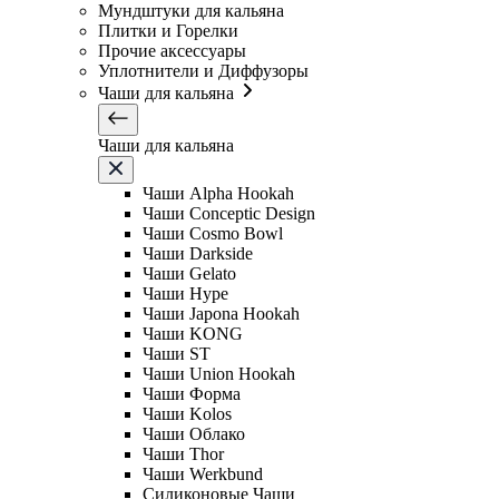
Мундштуки для кальяна
Плитки и Горелки
Прочие аксессуары
Уплотнители и Диффузоры
Чаши для кальяна
Чаши для кальяна
Чаши Alpha Hookah
Чаши Conceptic Design
Чаши Cosmo Bowl
Чаши Darkside
Чаши Gelato
Чаши Hype
Чаши Japona Hookah
Чаши KONG
Чаши ST
Чаши Union Hookah
Чаши Форма
Чаши Kolos
Чаши Облако
Чаши Thor
Чаши Werkbund
Силиконовые Чаши