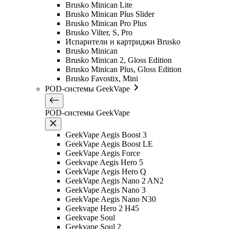
Brusko Minican Lite
Brusko Minican Plus Slider
Brusko Minican Pro Plus
Brusko Vilter, S, Pro
Испарители и картриджи Brusko
Brusko Minican
Brusko Minican 2, Gloss Edition
Brusko Minican Plus, Gloss Edition
Brusko Favostix, Mini
POD-системы GeekVape
POD-системы GeekVape
GeekVape Aegis Boost 3
GeekVape Aegis Boost LE
GeekVape Aegis Force
Geekvape Aegis Hero 5
GeekVape Aegis Hero Q
GeekVape Aegis Nano 2 AN2
GeekVape Aegis Nano 3
GeekVape Aegis Nano N30
Geekvape Hero 2 H45
Geekvape Soul
Geekvape Soul 2