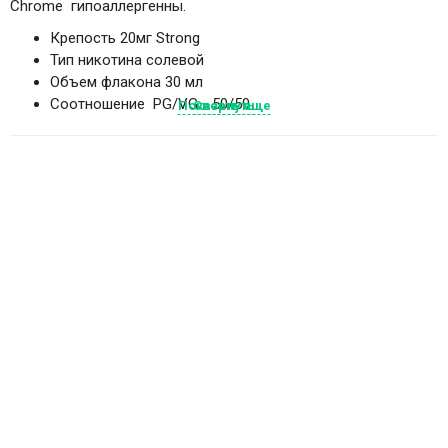
Chrome гипоаллергенны.
Крепость 20мг Strong
Тип никотина солевой
Объем флакона 30 мл
Соотношение PG/VG - 50/50
Показать еще
Свернуть