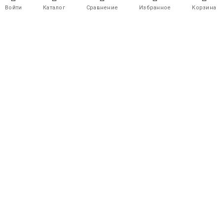
Войти
Каталог
Сравнение
Избранное
Корзина
×
Подтвердите , что Вам больше 18
лет