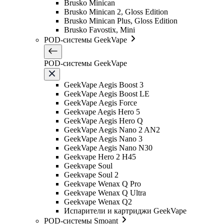
Brusko Minican
Brusko Minican 2, Gloss Edition
Brusko Minican Plus, Gloss Edition
Brusko Favostix, Mini
POD-системы GeekVape
POD-системы GeekVape
GeekVape Aegis Boost 3
GeekVape Aegis Boost LE
GeekVape Aegis Force
Geekvape Aegis Hero 5
GeekVape Aegis Hero Q
GeekVape Aegis Nano 2 AN2
GeekVape Aegis Nano 3
GeekVape Aegis Nano N30
Geekvape Hero 2 H45
Geekvape Soul
Geekvape Soul 2
Geekvape Wenax Q Pro
Geekvape Wenax Q Ultra
Geekvape Wenax Q2
Испарители и картриджи GeekVape
POD-системы Smoant