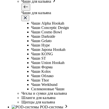
Чаши для кальяна
Чаши для кальяна
Чаши Alpha Hookah
Чаши Conceptic Design
Чаши Cosmo Bowl
Чаши Darkside
Чаши Gelato
Чаши Hype
Чаши Japona Hookah
Чаши KONG
Чаши ST
Чаши Union Hookah
Чаши Форма
Чаши Kolos
Чаши Облако
Чаши Thor
Чаши Werkbund
Силиконовые Чаши
Чехлы и сумки для кальяна
Шланги для кальяна
Щипцы для кальяна
POD-системы