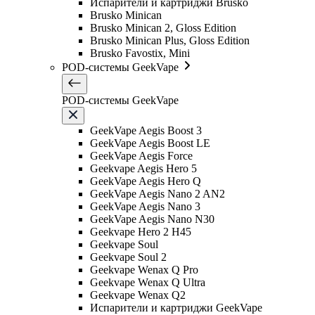
Испарители и картриджи Brusko
Brusko Minican
Brusko Minican 2, Gloss Edition
Brusko Minican Plus, Gloss Edition
Brusko Favostix, Mini
POD-системы GeekVape
POD-системы GeekVape
GeekVape Aegis Boost 3
GeekVape Aegis Boost LE
GeekVape Aegis Force
Geekvape Aegis Hero 5
GeekVape Aegis Hero Q
GeekVape Aegis Nano 2 AN2
GeekVape Aegis Nano 3
GeekVape Aegis Nano N30
Geekvape Hero 2 H45
Geekvape Soul
Geekvape Soul 2
Geekvape Wenax Q Pro
Geekvape Wenax Q Ultra
Geekvape Wenax Q2
Испарители и картриджи GeekVape