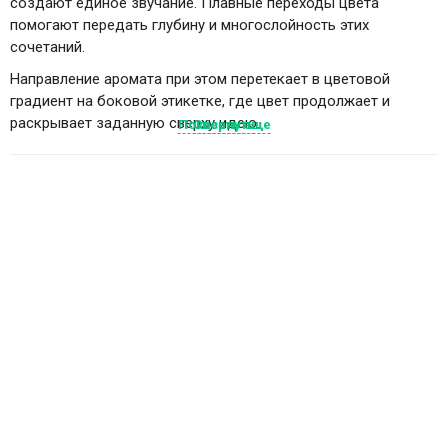
создают единое звучание. Плавные переходы цвета
помогают передать глубину и многослойность этих
сочетаний.
Направление аромата при этом перетекает в цветовой
градиент на боковой этикетке, где цвет продолжает и
раскрывает заданную сверху идею.
Показать еще
Свернуть