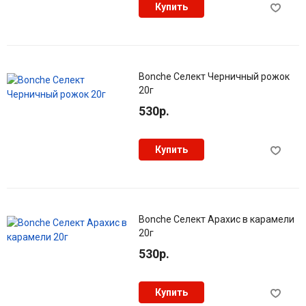
Купить
Bonche Селект Черничный рожок
20г
530р.
Купить
Bonche Селект Арахис в карамели
20г
530р.
Купить