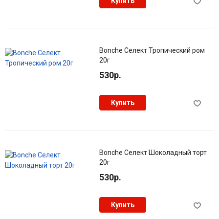
Купить
Bonche Селект Тропический ром
20г
530р.
Купить
Bonche Селект Шоколадный торт
20г
530р.
Купить