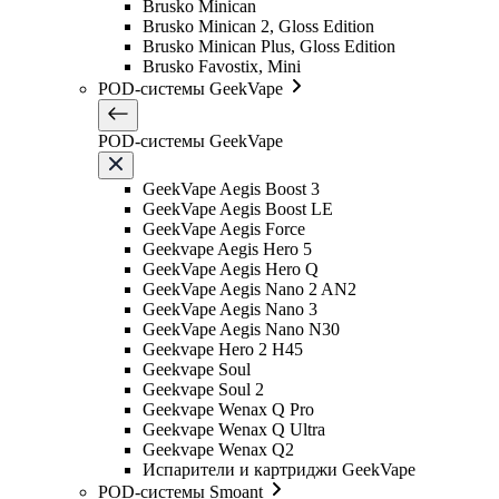
Brusko Minican
Brusko Minican 2, Gloss Edition
Brusko Minican Plus, Gloss Edition
Brusko Favostix, Mini
POD-системы GeekVape
POD-системы GeekVape
GeekVape Aegis Boost 3
GeekVape Aegis Boost LE
GeekVape Aegis Force
Geekvape Aegis Hero 5
GeekVape Aegis Hero Q
GeekVape Aegis Nano 2 AN2
GeekVape Aegis Nano 3
GeekVape Aegis Nano N30
Geekvape Hero 2 H45
Geekvape Soul
Geekvape Soul 2
Geekvape Wenax Q Pro
Geekvape Wenax Q Ultra
Geekvape Wenax Q2
Испарители и картриджи GeekVape
POD-системы Smoant