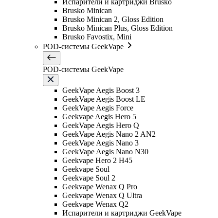
Испарители и картриджи Brusko
Brusko Minican
Brusko Minican 2, Gloss Edition
Brusko Minican Plus, Gloss Edition
Brusko Favostix, Mini
POD-системы GeekVape
POD-системы GeekVape
GeekVape Aegis Boost 3
GeekVape Aegis Boost LE
GeekVape Aegis Force
Geekvape Aegis Hero 5
GeekVape Aegis Hero Q
GeekVape Aegis Nano 2 AN2
GeekVape Aegis Nano 3
GeekVape Aegis Nano N30
Geekvape Hero 2 H45
Geekvape Soul
Geekvape Soul 2
Geekvape Wenax Q Pro
Geekvape Wenax Q Ultra
Geekvape Wenax Q2
Испарители и картриджи GeekVape