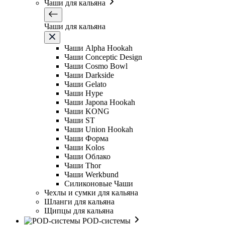
Чаши для кальяна
Чаши для кальяна
Чаши Alpha Hookah
Чаши Conceptic Design
Чаши Cosmo Bowl
Чаши Darkside
Чаши Gelato
Чаши Hype
Чаши Japona Hookah
Чаши KONG
Чаши ST
Чаши Union Hookah
Чаши Форма
Чаши Kolos
Чаши Облако
Чаши Thor
Чаши Werkbund
Силиконовые Чаши
Чехлы и сумки для кальяна
Шланги для кальяна
Щипцы для кальяна
POD-системы